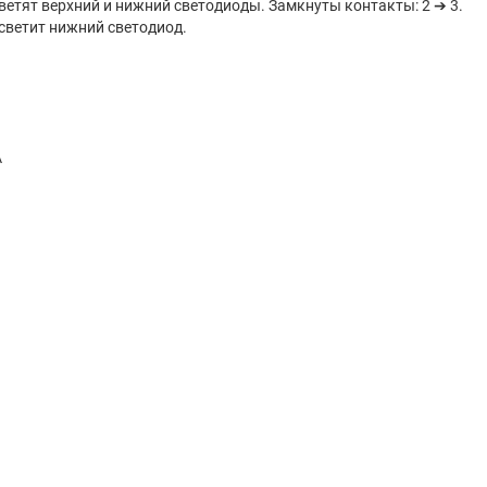
светят верхний и нижний светодиоды. Замкнуты контакты: 2 ➔ 3.
 светит нижний светодиод.
А