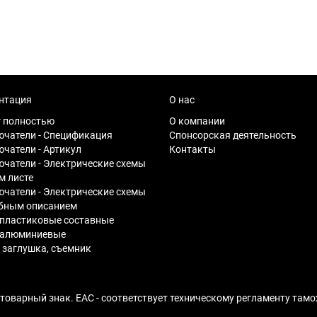
нтация
О нас
г полностью
О компании
чатели - Спецификация
Спонсорская деятельность
чатели - Артикул
Контакты
чатели - Электрические схемы
м листе
чатели - Электрические схемы
обным описанием
пластиковые составные
 алюминиевые
 заглушка, съемник
оварный знак. EAC - соответствует техническому регламенту тамо