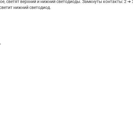
ое, светят верхний и нижний светодиоды. Замкнуты контакты: 2 ➔ 
 светит нижний светодиод.
А