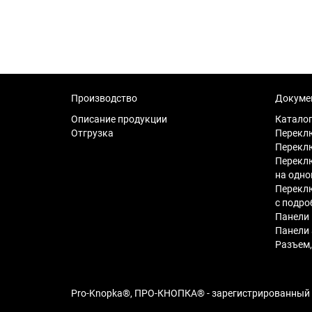
Производство
Докуме
Описание продукции
Катало
Отгрузка
Переклю
Переклю
Переклю
на одно
Переклю
с подр
Панели 
Панели
Разъем,
Pro-Knopka®, ПРО-КНОПКА® - зарегистрированный т